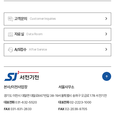
234. 선급금298,126,494 5. 선급비용1,652,258,019 6. 미수법
인세환급액18,058,970Ⅱ. 비유동부채10,206,970,1137. 재고자산4,228,
고객문의
Customer Inquiries
194,1331. 차입금9,500,000,000 2. 기타부채293,574,322Ⅱ. 비유동
자산32,099,599,8353. 기타장기종업원급여부채60,838,5331. 기타채
자료실
Data Room
권686,306,0004. 확정급여부채352,557,2582. 장기선급비용35,395,
537부 채 총 계31,961,322,3303. 기타포괄손익(공정가치측정금융자
산)1,135,809,600자 본 4. 사용권자산192,453,652Ⅰ. 자본금4,849,3
A/S접수
After Service
90,0005. 유형자산26,927,655,597Ⅱ. 자본잉여금4,753,764,3406.
투자부동산1,330,122,164Ⅲ. 이익잉여금21,872,345,6817. 무형자산185,
669,399 8. 이연법인세자산1,606,187,886자 본 총 계31,475,5
00,021자 산 총 계63,436,822,351자 본 및 부 채 총 계63,436,82
2,351위와 같이 공고함2025년 03월 27일대표이사 이상권 감사의
본사/이천사업장
서울사무소
견 : 위 재무상태표를 포함한 제33기 재무제표는 한국채택국제회계기준에
경기도 이천시 대월면 대월로667번길 38-19
서울특별시 송파구 오금로 178 서전기전
따라 중요성의 관점에서 공정하게 표시하고 있습니다.신한회계법인 대표이
대표전화
031-632-5520
대표전화
02-2223-1000
사 이상문
FAX
031-631-2633
FAX
02-2039-9705