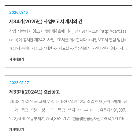
락처는 변경 사항 없습니다.※ 주차공간이 없으므로, 대중교통을 이용하여 주
시기 바라오며 자차 이용 시 인근 사설/공영 주차장을 이용해 주시기 바랍니
2026.03.19
다.
제34기(2025년) 사업보고서 게시의 건
상법 시행령 제31조 제4항 제4호에 따라, 전자공시시스템(http://dart.fss.
or.kr)에 공시한 제34기 사업보고서를 게시합니다.<사업보고서 열람 방법>
1) 당사 홈페이지 : 고객지원 -> 자료실 -> "주식회사 서전기전 제34기 사업
보고서" 2) 전자공시시스템 이용감사합니다.
자세히보기
2025.03.27
제33기(2024년) 결산공고
제 33 기 결 산 공 고재 무 상 태 표2024년 12월 31일 현재(단위: 원)계 정
과 목금 액계 정 과 목금 액자 산 부 채 Ⅰ. 유동자산31,337,
222,516Ⅰ. 유동부채21,754,352,2171. 현금및현금성자산2,804,171,1151.
매입채무9,900,778,425 2. 매출채권20,854,159,2532. 기타부채11,0
자세히보기
58,661,2693. 기타채권1,482,254,5323. 하자보수충당부채794,912,5