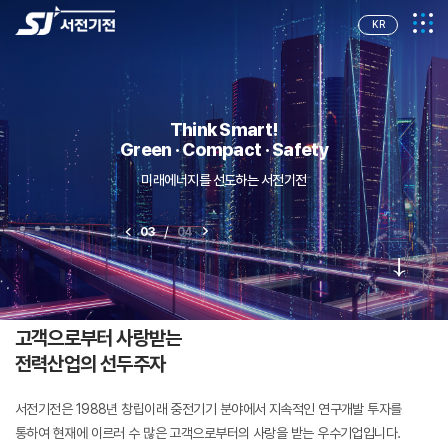
KR
Think Smart!
Think Smart!
Think Smart!
Think Smart!
Green · Compact · Safety
Green · Compact · Safety
Green · Compact · Safety
Green · Compact · Safety
미래에너지를 선도하는 서전기전
미래에너지를 선도하는 서전기전
미래에너지를 선도하는 서전기전
미래에너지를 선도하는 서전기전
/
/
/
/
03
03
03
03
04
04
04
04
SINCE
1988
고객으로부터 사랑받는
전력산업의 선두주자
서전기전은 1988년 창립이래 중전기기 분야에서 지속적인 연구개발 투자를
통하여
현재에 이르러 수 많은 고객으로부터의 사랑을 받는 우수기업입니다.